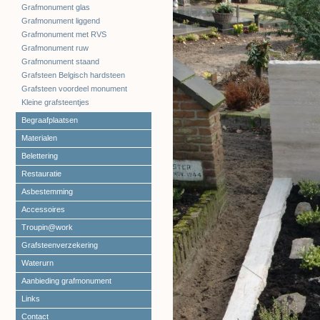
Grafmonument glas
Grafmonument liggend
Grafmonument met RVS
Grafmonument ruw
Grafmonument staand
Grafsteen Belgisch hardsteen
Grafsteen voordeel monument
Kleine grafsteentjes
Begraafplaatsen
Materialen
Belettering
Restauratie
Asbestemming
Accessoires
Troupin@work
Grafsteenverzekering
Waterurn
Aanbieding grafmonument
Links
Contact