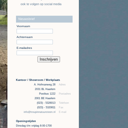
ook te volgen op social media
Nieuwsbrief
Voornaam
Achternaam
E-mailadres
Kantoor / Showroom / Werkplaats
A. Hofmanweg 28
Adres
2031 BL Haarlem
Postbus 1222
Postadres
2001 BE Haarlem
(023) - 5326013
Telefoon
(023) - 5320811
Fax
info@troupinnatuursteen.nl
E-mail
Openingstijden
Dinsdag t/m vrijdag 8:00-1700