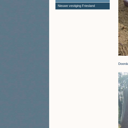
Nieuwe vestiging Friesland
Doordat