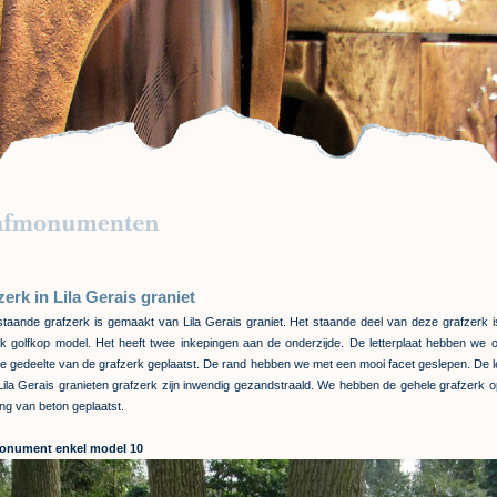
erk in Lila Gerais graniet
taande grafzerk is gemaakt van Lila Gerais graniet. Het staande deel van deze grafzerk 
ek golfkop model. Het heeft twee inkepingen aan de onderzijde. De letterplaat hebben we 
de gedeelte van de grafzerk geplaatst. De rand hebben we met een mooi facet geslepen. De l
Lila Gerais granieten grafzerk zijn inwendig gezandstraald. We hebben de gehele grafzerk 
ing van beton geplaatst.
onument enkel model 10