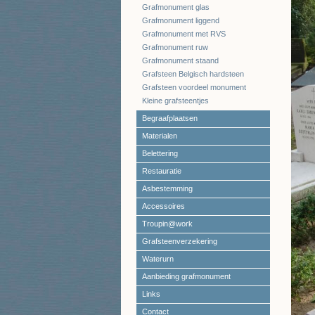
Grafmonument glas
Grafmonument liggend
Grafmonument met RVS
Grafmonument ruw
Grafmonument staand
Grafsteen Belgisch hardsteen
Grafsteen voordeel monument
Kleine grafsteentjes
Begraafplaatsen
Materialen
Belettering
Restauratie
Asbestemming
Accessoires
Troupin@work
Grafsteenverzekering
Waterurn
Aanbieding grafmonument
Links
Contact