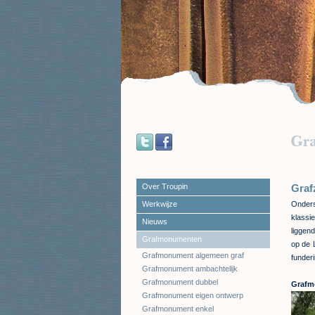
Over Troupin
Grafz
Werkwijze
Onders
klassi
Nieuws
liggen
Grafmonumenten
op de 
Grafmonument algemeen graf
funder
Grafmonument ambachtelijk
Grafmonument dubbel
Grafm
Grafmonument eigen ontwerp
Grafmonument enkel