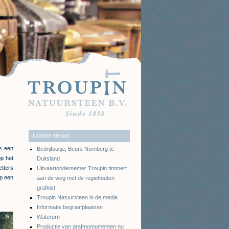
Laatste nieuws
is een
Bedrijfsuitje, Beurs Nürnberg te
op het
Duitsland
etters
Uitvaartondernemer Troupin timmert
op een
aan de weg met de regiohouten
grafkist
Troupin Natuursteen in de media
Informatie begraafplaatsen
Waterurn
Productie van grafmomumenten nu