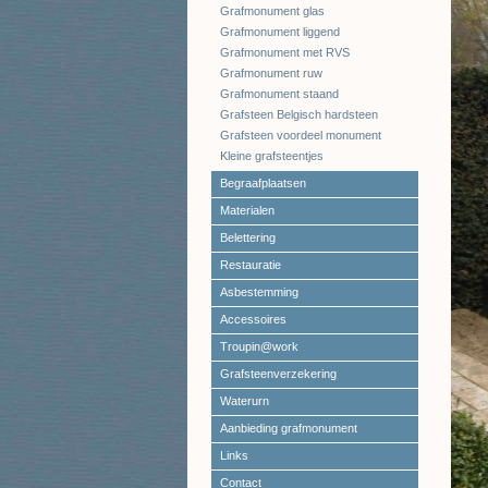
Grafmonument glas
Grafmonument liggend
Grafmonument met RVS
Grafmonument ruw
Grafmonument staand
Grafsteen Belgisch hardsteen
Grafsteen voordeel monument
Kleine grafsteentjes
Begraafplaatsen
Materialen
Belettering
Restauratie
Asbestemming
Accessoires
Troupin@work
Grafsteenverzekering
Waterurn
Aanbieding grafmonument
Links
Contact