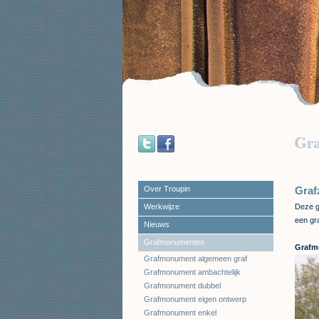
Over Troupin
Graf
Werkwijze
Deze g
een gra
Nieuws
Grafmonumenten
Grafm
Grafmonument algemeen graf
Grafmonument ambachtelijk
Grafmonument dubbel
Grafmonument eigen ontwerp
Grafmonument enkel