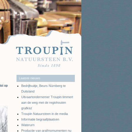
Laatste nieuws
tst op
Bedrijfsuitje, Beurs Nürnberg te
Duitsland
Uitvaartondernemer Troupin timmert
aan de weg met de regiohouten
grafkist
Troupin Natuursteen in de media
Informatie begraafplaatsen
Waterurn
Productie van grafmomumenten nu