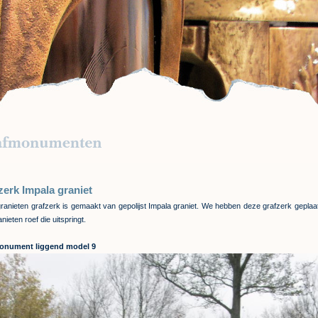
zerk Impala graniet
ranieten grafzerk is gemaakt van gepolijst Impala graniet. We hebben deze grafzerk geplaa
nieten roef die uitspringt.
onument liggend model 9