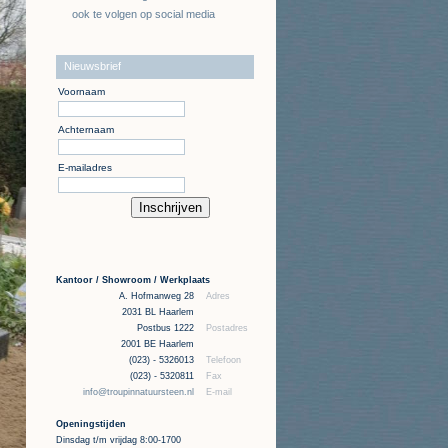
ook te volgen op social media
Nieuwsbrief
Voornaam
Achternaam
E-mailadres
Kantoor / Showroom / Werkplaats
A. Hofmanweg 28
Adres
2031 BL Haarlem
Postbus 1222
Postadres
2001 BE Haarlem
(023) - 5326013
Telefoon
(023) - 5320811
Fax
info@troupinnatuursteen.nl
E-mail
Openingstijden
Dinsdag t/m vrijdag 8:00-1700