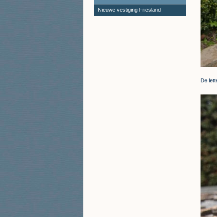
Nieuwe vestiging Friesland
De lett