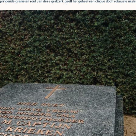
pringende granieten roef van deze grafzerk geeft het geheel een chique doch robuuste uitstra